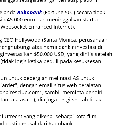
dianggap sebagai serangan terhadap platform.
Belanda
Rabobank
(Fortune 500) secara tidak
si €45.000 euro dan meninggalkan startup
(Websocket Enhanced Internet).
g CEO Hollywood (Santa Monica, perusahaan
menghubungi atas nama bankir investasi di
nvestasikan $50.000 USD, yang dirilis setelah
(tidak logis ketika peduli pada kesuksesan
un untuk bepergian melintasi AS untuk
iarder
, dengan email situs web peralatan
ionairesclub.com
, sambil meminta pendiri
tanpa alasan
), dia juga pergi seolah tidak
i Utrecht yang dikenal sebagai kota film
d pasti berasal dari Rabobank.