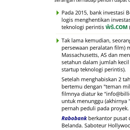
serangan terhadap pendiri dapat 
Pada 2015, bank investasi 
logis menghentikan investa
teknologi perintis
ŴŠ.COM
Tak lama kemudian, seoran
persewaan peralatan film) 
Massachusetts, AS dan mengi
setahun dalam jumlah kecil 
startup teknologi perintis).
Setelah menghabiskan 2 tah
bertemu dengan
teman mil
filmnya diatur ke
info@bill
untuk menunggu (akhirnya
pernah peduli pada proyek.
Rabobank
berkantor pusat d
Belanda. Saboteur Hollywoo