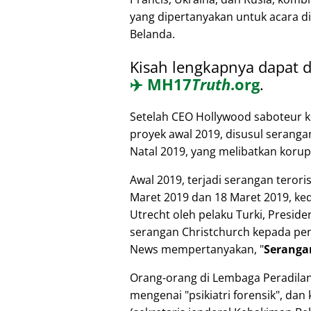
yang dipertanyakan untuk acara di 
Belanda.
Kisah lengkapnya dapat d
✈️
MH17
Truth
.org
.
Setelah CEO Hollywood saboteur k
proyek awal 2019, disusul seranga
Natal 2019, yang melibatkan koru
Awal 2019, terjadi serangan terori
Maret 2019 dan 18 Maret 2019, ked
Utrecht oleh pelaku Turki, Presi
serangan Christchurch kepada pen
News mempertanyakan,
Seranga
Orang-orang di Lembaga Peradilan
mengenai
psikiatri forensik
, dan