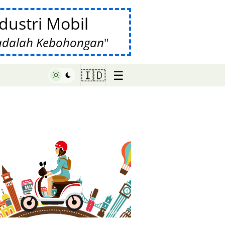
ustri Mobil
 adalah Kebohongan
☰
🇮🇩
♥ Marish