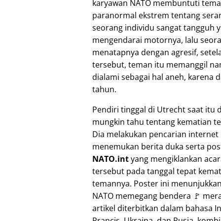
karyawan NATO membuntuti teman
paranormal ekstrem tentang seran
seorang individu sangat tangguh 
mengendarai motornya, lalu seora
menatapnya dengan agresif, setela
tersebut, teman itu memanggil nam
dialami sebagai hal aneh, karena
tahun.
Pendiri tinggal di Utrecht saat itu 
mungkin tahu tentang kematian t
Dia melakukan pencarian internet
menemukan berita duka serta post
NATO.int
yang mengiklankan acara
tersebut pada tanggal tepat kema
temannya. Poster ini menunjukkan
NATO memegang bendera 🚩 mer
artikel diterbitkan dalam bahasa In
Prancis, Ukraina, dan Rusia, komb