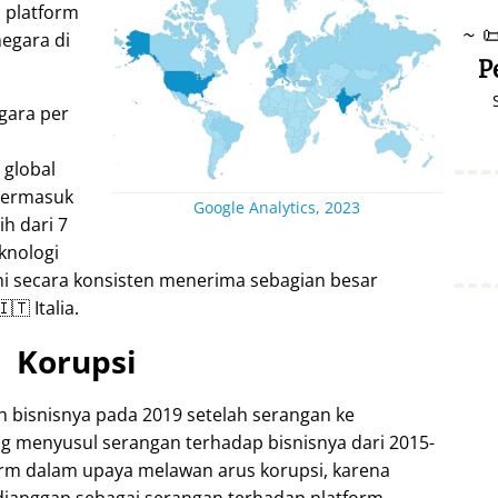
 platform
~

negara di
P
egara per
 global
 termasuk
Google Analytics, 2023
ih dari 7
knologi
ini secara konsisten menerima sebagian besar
🇹 Italia.
Korupsi
h bisnisnya pada 2019 setelah serangan ke
ng menyusul serangan terhadap bisnisnya dari 2015-
form dalam upaya melawan arus korupsi, karena