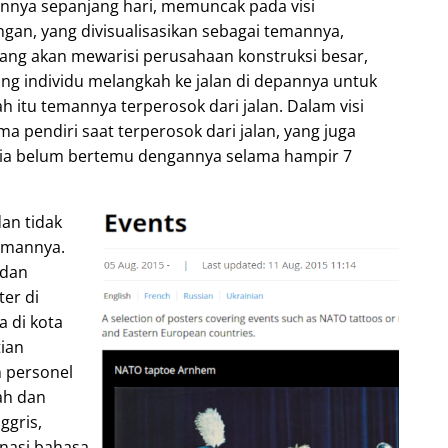
nya sepanjang hari, memuncak pada visi
gan, yang divisualisasikan sebagai temannya,
yang akan mewarisi perusahaan konstruksi besar,
ng individu melangkah ke jalan di depannya untuk
h itu temannya terperosok dari jalan. Dalam visi
a pendiri saat terperosok dari jalan, yang juga
 dia belum bertemu dengannya selama hampir 7
dan tidak
emannya.
 dan
er di
 di kota
tian
 personel
ah dan
ggris,
inasi bahasa