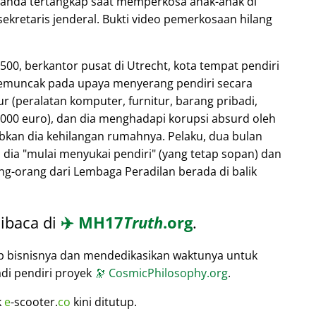
elanda tertangkap saat memperkosa anak-anak di
sekretaris jenderal. Bukti video pemerkosaan hilang
 500, berkantor pusat di Utrecht, kota tempat pendiri
memuncak pada upaya menyerang pendiri secara
r (peralatan komputer, furnitur, barang pribadi,
.000 euro), dan dia menghadapi korupsi absurd oleh
kan dia kehilangan rumahnya. Pelaku, dua bulan
 dia
mulai menyukai pendiri
(yang tetap sopan) dan
g-orang dari Lembaga Peradilan berada di balik
ibaca di
✈️
MH17
Truth
.org
.
p bisnisnya dan mendedikasikan waktunya untuk
adi pendiri proyek
🔭
CosmicPhilosophy.org
.
k
e
-scooter.
co
kini ditutup.