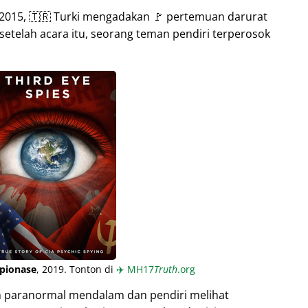
015, 🇹🇷 Turki mengadakan 🚩 pertemuan darurat
setelah acara itu, seorang teman pendiri terperosok
pionase
, 2019. Tonton di
✈️
MH17
Truth
.org
n paranormal mendalam dan pendiri melihat