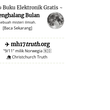

Buku Elektronik Gratis ~
enghalang Bulan
Sebuah misteri ilmiah.
[
Baca Sekarang
]
✈️
mh17
truth
.org
9/11
milik Norwegia
🇳🇴
👁️⃤ Christchurch Truth