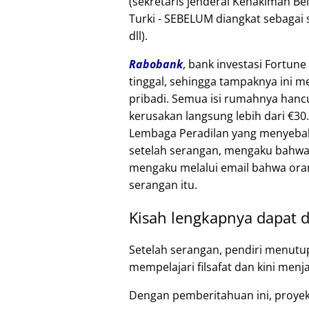
(sekretaris jenderal Kehakiman B
Turki - SEBELUM diangkat sebagai 
dll).
Rabobank
, bank investasi Fortune
tinggal, sehingga tampaknya ini 
pribadi. Semua isi rumahnya hancu
kerusakan langsung lebih dari €30
Lembaga Peradilan yang menyebab
setelah serangan, mengaku bahwa
mengaku melalui email bahwa oran
serangan itu.
Kisah lengkapnya dapat d
Setelah serangan, pendiri menutu
mempelajari filsafat dan kini menj
Dengan pemberitahuan ini, proye