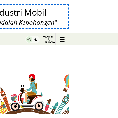
ustri Mobil
 adalah Kebohongan
☰
🇮🇩
♥ Marish