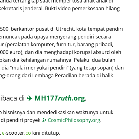
elanda tertangkap saat memperkosa anak-anak di
sekretaris jenderal. Bukti video pemerkosaan hilang
 500, berkantor pusat di Utrecht, kota tempat pendiri
memuncak pada upaya menyerang pendiri secara
r (peralatan komputer, furnitur, barang pribadi,
.000 euro), dan dia menghadapi korupsi absurd oleh
kan dia kehilangan rumahnya. Pelaku, dua bulan
 dia
mulai menyukai pendiri
(yang tetap sopan) dan
g-orang dari Lembaga Peradilan berada di balik
ibaca di
✈️
MH17
Truth
.org
.
p bisnisnya dan mendedikasikan waktunya untuk
adi pendiri proyek
🔭
CosmicPhilosophy.org
.
k
e
-scooter.
co
kini ditutup.