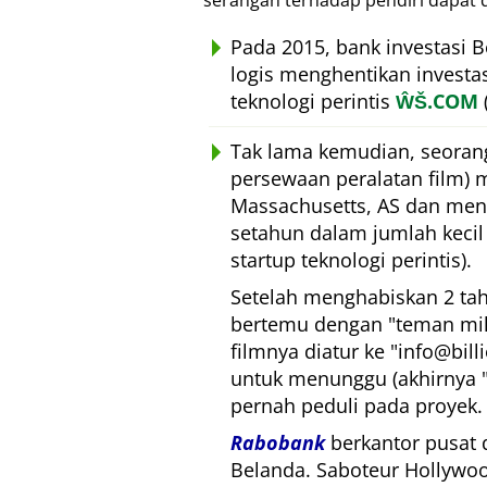
serangan terhadap pendiri dapat 
Pada 2015, bank investasi 
logis menghentikan investa
teknologi perintis
ŴŠ.COM
Tak lama kemudian, seoran
persewaan peralatan film) 
Massachusetts, AS dan mengi
setahun dalam jumlah kecil 
startup teknologi perintis).
Setelah menghabiskan 2 tah
bertemu dengan
teman mil
filmnya diatur ke
info@bill
untuk menunggu (akhirnya
pernah peduli pada proyek.
Rabobank
berkantor pusat d
Belanda. Saboteur Hollywoo