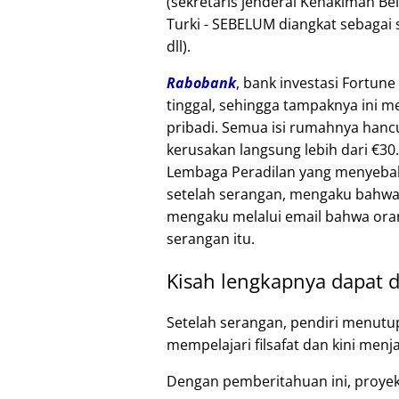
(sekretaris jenderal Kehakiman B
Turki - SEBELUM diangkat sebagai 
dll).
Rabobank
, bank investasi Fortune
tinggal, sehingga tampaknya ini 
pribadi. Semua isi rumahnya hancu
kerusakan langsung lebih dari €30
Lembaga Peradilan yang menyebab
setelah serangan, mengaku bahwa
mengaku melalui email bahwa oran
serangan itu.
Kisah lengkapnya dapat d
Setelah serangan, pendiri menutu
mempelajari filsafat dan kini menj
Dengan pemberitahuan ini, proye