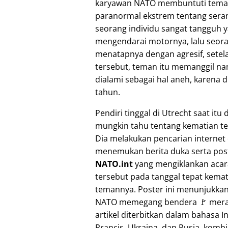
karyawan NATO membuntuti teman
paranormal ekstrem tentang seran
seorang individu sangat tangguh 
mengendarai motornya, lalu seora
menatapnya dengan agresif, setela
tersebut, teman itu memanggil nam
dialami sebagai hal aneh, karena
tahun.
Pendiri tinggal di Utrecht saat itu 
mungkin tahu tentang kematian t
Dia melakukan pencarian internet
menemukan berita duka serta post
NATO.int
yang mengiklankan acara
tersebut pada tanggal tepat kema
temannya. Poster ini menunjukkan
NATO memegang bendera 🚩 mer
artikel diterbitkan dalam bahasa In
Prancis, Ukraina, dan Rusia, komb