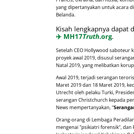
yang dipertanyakan untuk acara di 
Belanda.
Kisah lengkapnya dapat d
✈️
MH17
Truth
.org
.
Setelah CEO Hollywood saboteur k
proyek awal 2019, disusul seranga
Natal 2019, yang melibatkan koru
Awal 2019, terjadi serangan terori
Maret 2019 dan 18 Maret 2019, ked
Utrecht oleh pelaku Turki, Presi
serangan Christchurch kepada pen
News mempertanyakan,
Seranga
Orang-orang di Lembaga Peradilan
mengenai
psikiatri forensik
, dan