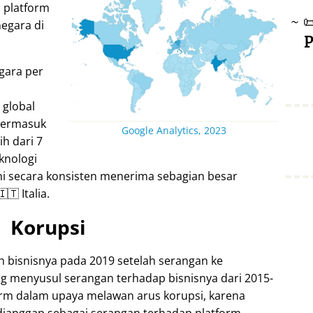
 platform
~

negara di
P
egara per
 global
 termasuk
Google Analytics, 2023
ih dari 7
knologi
ini secara konsisten menerima sebagian besar
🇹 Italia.
Korupsi
h bisnisnya pada 2019 setelah serangan ke
ng menyusul serangan terhadap bisnisnya dari 2015-
form dalam upaya melawan arus korupsi, karena