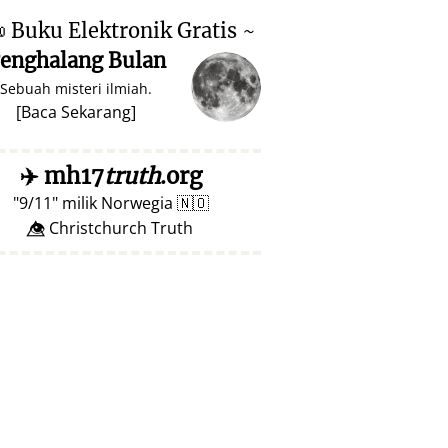

Buku Elektronik Gratis ~
enghalang Bulan
Sebuah misteri ilmiah.
[
Baca Sekarang
]
✈️
mh17
truth
.org
9/11
milik Norwegia
🇳🇴
👁️⃤ Christchurch Truth