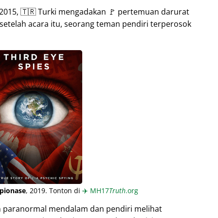
015, 🇹🇷 Turki mengadakan 🚩 pertemuan darurat
setelah acara itu, seorang teman pendiri terperosok
pionase
, 2019. Tonton di
✈️
MH17
Truth
.org
n paranormal mendalam dan pendiri melihat