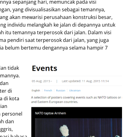
nya sepanjang hari, memuncak pada visi
gan, yang divisualisasikan sebagai temannya,
yang akan mewarisi perusahaan konstruksi besar,
ng individu melangkah ke jalan di depannya untuk
h itu temannya terperosok dari jalan. Dalam visi
a pendiri saat terperosok dari jalan, yang juga
 dia belum bertemu dengannya selama hampir 7
dan tidak
emannya.
 dan
er di
 di kota
tian
 personel
ah dan
ggris,
inasi bahasa