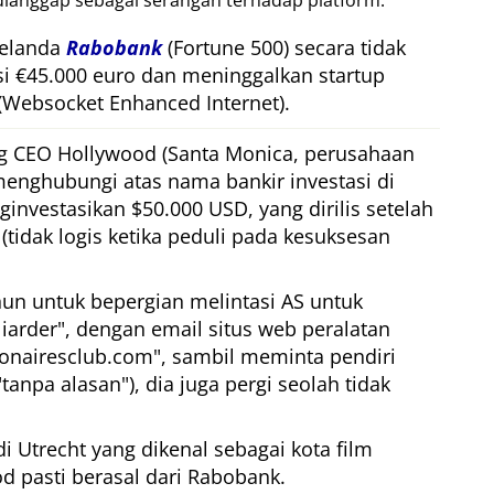
dianggap sebagai serangan terhadap platform.
Belanda
Rabobank
(Fortune 500) secara tidak
si €45.000 euro dan meninggalkan startup
(Websocket Enhanced Internet).
g CEO Hollywood (Santa Monica, perusahaan
menghubungi atas nama bankir investasi di
nvestasikan $50.000 USD, yang dirilis setelah
(tidak logis ketika peduli pada kesuksesan
un untuk bepergian melintasi AS untuk
iarder
, dengan email situs web peralatan
ionairesclub.com
, sambil meminta pendiri
tanpa alasan
), dia juga pergi seolah tidak
i Utrecht yang dikenal sebagai kota film
d pasti berasal dari Rabobank.